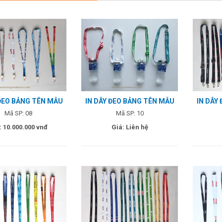
 ĐEO BẢNG TÊN MẪU
IN DÂY ĐEO BẢNG TÊN MẪU
IN DÂY
08
10
Mã SP: 08
Mã SP: 10
: 10.000.000 vnđ
Giá: Liên hệ