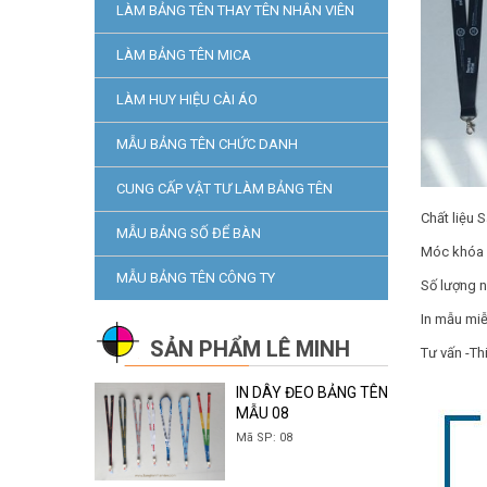
LÀM BẢNG TÊN THAY TÊN NHÂN VIÊN
LÀM BẢNG TÊN MICA
LÀM HUY HIỆU CÀI ÁO
MẪU BẢNG TÊN CHỨC DANH
CUNG CẤP VẬT TƯ LÀM BẢNG TÊN
Chất liệu 
MẪU BẢNG SỐ ĐỂ BÀN
Móc khóa 
MẪU BẢNG TÊN CÔNG TY
Số lượng n
In mẫu miễ
SẢN PHẨM LÊ MINH
Tư vấn -Th
IN DÂY ĐEO BẢNG TÊN
MẪU 08
Mã SP: 08