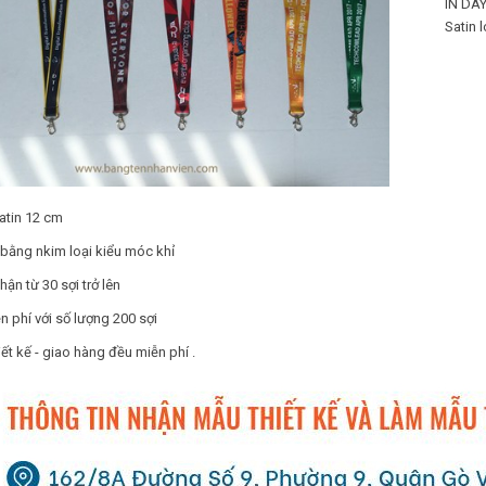
IN DÂY
Satin 
Satin 12 cm
bằng nkim loại kiểu móc khỉ
hận từ 30 sợi trở lên
n phí với số lượng 200 sợi
iết kế - giao hàng đều miễn phí .