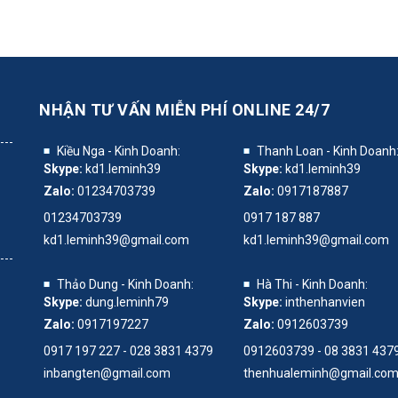
NHẬN TƯ VẤN MIỄN PHÍ
ONLINE 24/7
Kiều Nga - Kinh Doanh:
Thanh Loan - Kinh Doanh
Skype:
kd1.leminh39
Skype:
kd1.leminh39
Zalo:
01234703739
Zalo:
0917187887
01234703739
0917 187 887
kd1.leminh39@gmail.com
kd1.leminh39@gmail.com
Thảo Dung - Kinh Doanh:
Hà Thi - Kinh Doanh:
Skype:
dung.leminh79
Skype:
inthenhanvien
Zalo:
0917197227
Zalo:
0912603739
0917 197 227 - 028 3831 4379
0912603739 - 08 3831 437
inbangten@gmail.com
thenhualeminh@gmail.co