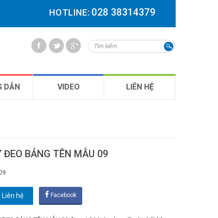
028 38314379
HOTLINE:
 DẪN
VIDEO
LIÊN HỆ
Y ĐEO BẢNG TÊN MẪU 09
09
Liên hệ
Facebook