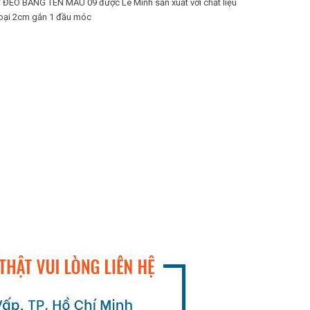
 ĐEO BẢNG TÊN MẪU 09 được Lê Minh sản xuất với chất liệu
loại 2cm gắn 1 đầu móc