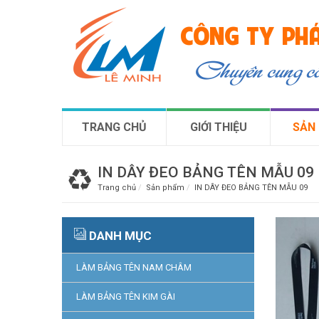
CÔNG TY PHÁ
Chuyên cung 
TRANG CHỦ
GIỚI THIỆU
SẢN
IN DÂY ĐEO BẢNG TÊN MẪU 09
Trang chủ
Sản phẩm
IN DÂY ĐEO BẢNG TÊN MẪU 09
DANH MỤC
LÀM BẢNG TÊN NAM CHÂM
LÀM BẢNG TÊN KIM GÀI