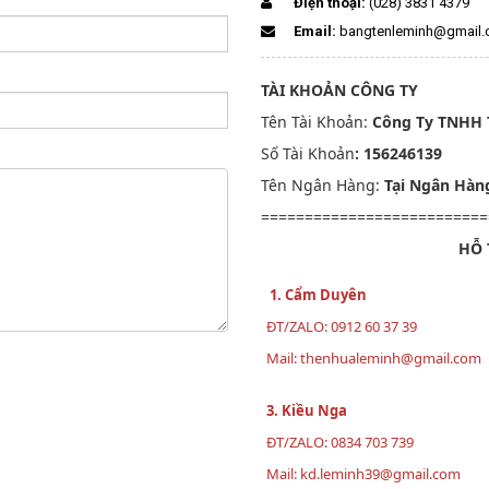
Điện thoại:
(028) 3831 4379
Email:
bangtenleminh@gmail
TÀI KHOẢN CÔNG TY
Tên Tài Khoản:
Công Ty TNHH 
Số Tài Khoản
: 156246139
Tên Ngân Hàng:
Tại Ngân Hàn
==========================
HỖ 
1. Cẩm Duyên
ĐT/ZALO: 0912 60 37 39
Mail: thenhualeminh@gmail.com
3. Kiều Nga
ĐT/ZALO: 0834 703 739
Mail: kd.leminh39@gmail.com