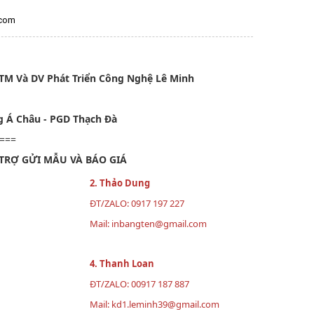
.com
TM Và DV Phát Triển Công Nghệ Lê Minh
g Á Châu - PGD Thạch Đà
===
TRỢ GỬI MẪU VÀ BÁO GIÁ
2. Thảo Dung
ĐT/ZALO: 0917 197 227
Mail: inbangten@gmail.com
4.
Thanh Loan
ĐT/ZALO: 00917 187 887
Mail: kd1.leminh39@gmail.com