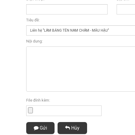
Tiêu đề:
Nội dung:
File đính kèm:
Gửi
Hủy