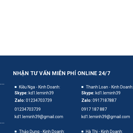
NHẬN TƯ VẤN MIỄN PHÍ
ONLINE 24/7
Kiều Nga - Kinh Doanh:
Thanh Loan - Kinh Doanh
Skype:
kd1.leminh39
Skype:
kd1.leminh39
Zalo:
01234703739
Zalo:
0917187887
01234703739
0917 187 887
kd1.leminh39@gmail.com
kd1.leminh39@gmail.com
Thảo Dung - Kinh Doanh:
Hà Thi - Kinh Doanh: