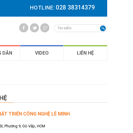
028 38314379
HOTLINE:
 DẪN
VIDEO
LIÊN HỆ
 HỆ
ÁT TRIỂN CÔNG NGHỆ LÊ MINH
ối, Phường 9, Gò Vấp, HCM